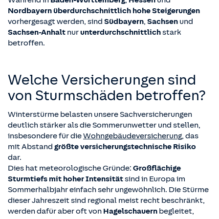
Während in
Baden-Württemberg
,
Hessen
und
Nordbayern
überdurchschnittlich hohe Steigerungen
vorhergesagt werden, sind
Südbayern
,
Sachsen
und
Sachsen-Anhalt
nur
unterdurchschnittlich
stark
betroffen.
Welche Versicherungen sind
von Sturmschäden betroffen?
Winterstürme belasten unsere Sachversicherungen
deutlich stärker als die Sommerunwetter und stellen,
insbesondere für die
Wohngebäudeversicherung
, das
mit Abstand
größte versicherungstechnische Risiko
dar.
Dies hat meteorologische Gründe:
Großflächige
Sturmtiefs mit hoher Intensität
sind in Europa im
Sommerhalbjahr einfach sehr ungewöhnlich. Die Stürme
dieser Jahreszeit sind regional meist recht beschränkt,
werden dafür aber oft von
Hagelschauern
begleitet,