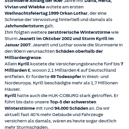
Sturmserie Anfang der 90er
Jahre mit
Daria, Herta,
Vivian und Wiebke
wütete am ersten
Weihnachtsfeiertag 1999 Orkan Lothar
, der eine
Schneise der Verwüstung hinterließ und damals als
Jahrhundertsturm
galt.
Ihm folgten weitere
zerstörerische Winterstürme
wie
Sturm
Jeanett im Oktober 2002 und Sturm Kyrill im
Januar 2007
. Jeanett und Lothar sowie die Sturmserie in
den 90ern verursachten
Schäden oberhalb der
Milliardengrenze
.
Allein
Kyrill
kostete die Versicherungsbranche fünf bis
7
Milliarden €
, wovon 2,1 Milliarden € auf Deutschland
entfielen. Er forderte
49 Todesopfer
in West- und
Nordeuropa. Kyrill beschädigte mehr als 1,7 Millionen
Häuser.
Kyrill
hatte auch die HUK-COBURG stark getroffen. Er
führt bis dato unsere
Top-5 der schwersten
Winterstürme
mit rund
94.000 Schäden
an. Da wir
aktuell fast 40 % mehr Gebäude und Fahrzeuge
versichern als damals, wären es heute sogar deutlich
mehr Sturmschäden.