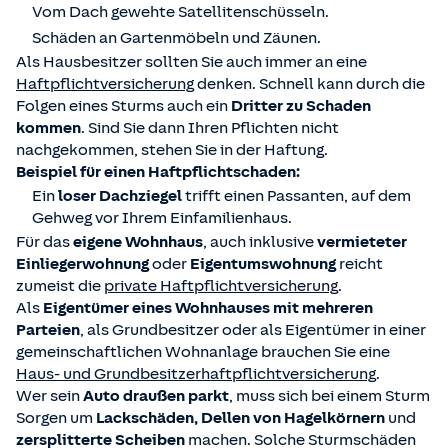
Vom Dach gewehte Satellitenschüsseln.
Schäden an Gartenmöbeln und Zäunen.
Als Hausbesitzer sollten Sie auch immer an eine
Haftpflichtversicherung
denken. Schnell kann durch die
Folgen eines Sturms auch ein
Dritter zu Schaden
kommen
. Sind Sie dann Ihren Pflichten nicht
nachgekommen, stehen Sie in der Haftung.
Beispiel für einen Haftpflichtschaden:
Ein
loser Dachziegel
trifft einen Passanten, auf dem
Gehweg vor Ihrem Einfamilienhaus.
Für das
eigene Wohnhaus
, auch inklusive
vermieteter
Einliegerwohnung
oder
Eigentumswohnung
reicht
zumeist die
private Haftpflichtversicherung
.
Als
Eigentümer eines Wohnhauses mit mehreren
Parteien
, als Grundbesitzer oder als Eigentümer in einer
gemeinschaftlichen Wohnanlage brauchen Sie eine
Haus- und
Grundbesitzerhaftpflichtversicherung
.
Wer sein
Auto draußen parkt
, muss sich bei einem Sturm
Sorgen um
Lackschäden, Dellen von Hagelkörnern
und
zersplitterte Scheiben
machen. Solche Sturmschäden