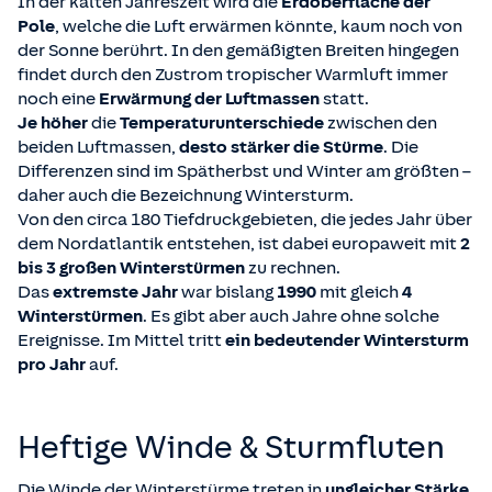
In der kalten Jahreszeit wird die
Erdoberfläche der
Pole
, welche die Luft erwärmen könnte, kaum noch von
der Sonne berührt. In den gemäßigten Breiten hingegen
findet durch den Zustrom tropischer Warmluft immer
noch eine
Erwärmung der Luftmassen
statt.
Je höher
die
Temperaturunterschiede
zwischen den
beiden Luftmassen,
desto stärker die Stürme
. Die
Differenzen sind im Spätherbst und Winter am größten –
daher auch die Bezeichnung Wintersturm.
Von den circa 180 Tiefdruckgebieten, die jedes Jahr über
dem Nordatlantik entstehen, ist dabei europaweit mit
2
bis 3 großen Winterstürmen
zu rechnen.
Das
extremste Jahr
war bislang
1990
mit gleich
4
Winterstürmen
. Es gibt aber auch Jahre ohne solche
Ereignisse. Im Mittel tritt
ein bedeutender Wintersturm
pro Jahr
auf.
Heftige Winde & Sturmfluten
Die Winde der Winterstürme treten in
ungleicher Stärke