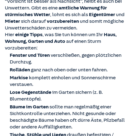
“Vorsicht ist besser als Nachsicht”, heißt es auch bei
Unwettern. Gibt es eine
amtliche Warnung für
stürmisches Wetter
, lohnt es sich als
Eigentümer
und
Mieter
sich darauf
vorzubereiten
und somit mögliche
Unwetterschäden zu vermeiden.
Hier
einige
Tipps
, was Sie tun können um
Ihr
Haus,
Wohnung, Garten und Auto
auf einen Sturm
vorzubereiten:
Fenster und Türen
verschließen, gegen plötzlichen
Durchzug.
Rolläden
ganz nach oben oder unten fahren.
Markise
komplett einholen und Sonnenschirme
verstauen.
Lose Gegenstände
im Garten sichern (z. B.
Blumentöpfe).
Bäume im Garten
sollte man regelmäßig einer
Sichtkontrolle unterziehen. Nicht gesunde oder
beschädigte Bäume haben oft dürre Äste, Pilzbefall
oder andere Auffälligkeiten.
Tische, Stühle und Liegen
draußen befestigen /