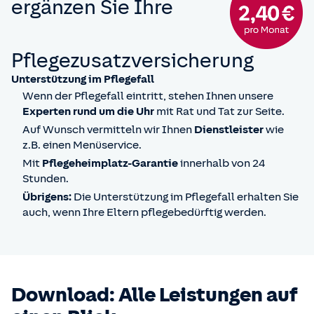
ergänzen Sie Ihre
Pflegezusatzversicherung
in % des Monatsgelds des Pflegegrades 5, wenn z. B.
Unterstützung im Pflegefall
600 € vereinbart
Wenn der Pflegefall eintritt, stehen Ihnen unsere
Experten rund um die Uhr
mit Rat und Tat zur Seite.
Auf Wunsch vermitteln wir Ihnen
Dienstleister
wie
z.B. einen Menüservice.
Mit
Pflegeheimplatz-Garantie
innerhalb von 24
Stunden.
Übrigens:
Die Unterstützung im Pflegefall erhalten Sie
auch, wenn Ihre Eltern pflegebedürftig werden.
Down­load: Alle Leis­tungen auf