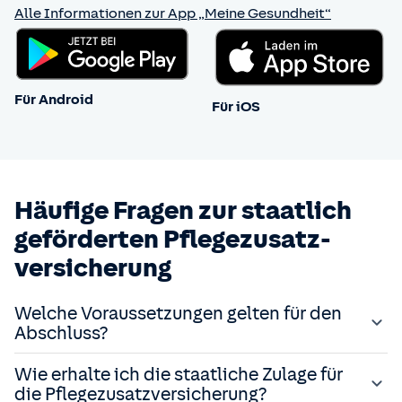
Alle Informationen zur App „Meine Gesundheit“
Für Android
Für iOS
Häufige Fragen zur staatlich
geförderten Pflegezusatz­
versicherung
Welche Voraussetzungen gelten für den
Abschluss?
Bei Vertragsabschluss dürfen Sie noch keine Leistungen
Wie erhalte ich die staatliche Zulage für
aus der gesetzlichen Pflegepflichtversicherung beziehen
die Pflegezusatz­versicherung?