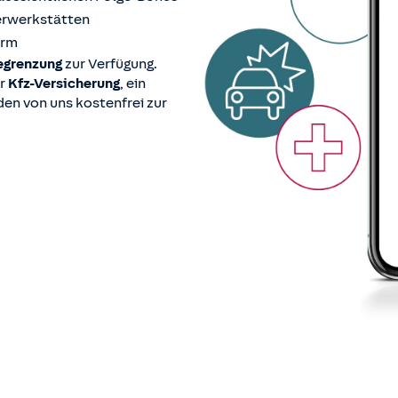
erwerkstätten
arm
egrenzung
zur Verfügung.
r
Kfz-Versicherung
, ein
en von uns kostenfrei zur