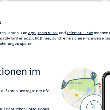
“
eres Fahren? Die
App „Mein Auto“
und
Telematik Plus
machen e
ik-Tarif ermöglicht Ihnen, durch eine sichere Fahrweise bis z
icherung zu sparen.
tionen im
%
auf Ihren Beitrag in der Kfz-
aussichtlichen Folge-Bonus