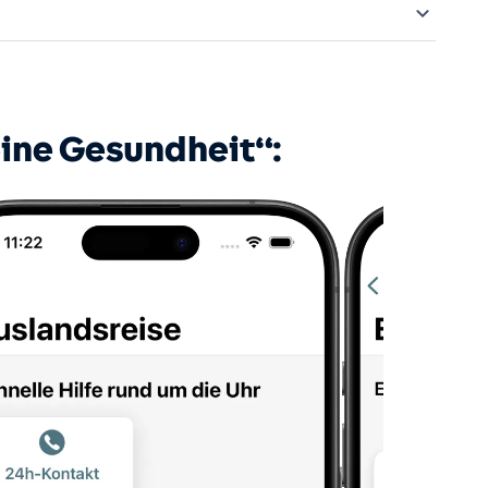
n. Diesen können Sie mit der App „HUK-Meine
rch die „Teilen-Funktion“ aus der App „Das E-Rezept“
eine Gesundheit“: