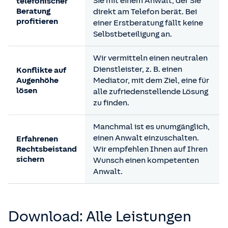
Sie mit einem Anwalt, der Sie
telefonischer
können. In diesem Fall betragen sie knapp die Hälfte
Beratung
direkt am Telefon berät. Bei
des Anspruchs, den man geltend machen will.
profitieren
einer Erstberatung fällt keine
Eine
Verkehrsrechtsschutzversicherung
sorgt unterm
Selbstbeteiligung an.
Strich dafür, dass Sie in solchen Fällen entspannt
bleiben können. Das gilt übrigens auch für die
Wir vermitteln einen neutralen
Möglichkeit, sich nach einem Schadenfall schnell und
Dienstleister, z. B. einen
Konflikte auf
einfach
am Telefon einen ersten juristischen Rat
zu
Augenhöhe
Mediator, mit dem Ziel, eine für
holen.
lösen
alle zufriedenstellende Lösung
Und das gilt auch für das Risiko,
im Ausland in einen
zu finden.
Schadenfall
verwickelt zu werden – denn der Schutz ist
nicht nur auf Deutschland beschränkt.
Manchmal ist es unumgänglich,
einen Anwalt einzuschalten.
Erfahrenen
Rechtsbeistand
Wir empfehlen Ihnen auf Ihren
sichern
Wunsch einen kompetenten
Anwalt.
Down­load: Alle Leis­tungen