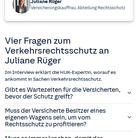
Juliane Rüger
Versicherungskauffrau, Abteilung Rechtsschutz
Vier Fragen zum
Verkehrsrechtsschutz an
Juliane Rüger
Im Interview erklärt die HUK-Expertin, worauf es
ankommt in Sachen Verkehrsrechtsschutz.
Gibt es Wartezeiten für die Versicherten,
bevor der Schutz greift?
Sobald die Tinte trocken ist, gilt der
Muss der Versicherte Besitzer eines
Versicherungsschutz – der Versicherungsschutz greift
eigenen Wagens sein, um vom
also
sofort
. Wir haben im Verkehrsbereich
keine
Rechtsschutz zu profitieren?
Wartezeit
.
Aber was man auf
jeden Fall beachten
muss:
Ganz im Gegenteil. Heutzutage gibt es jede Menge