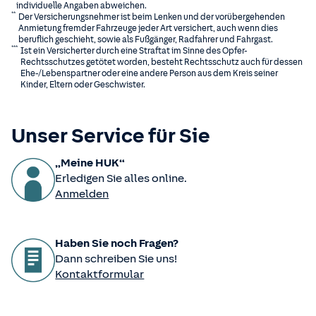
individuelle Angaben abweichen.
**
Der Versicherungsnehmer ist beim Lenken und der vorübergehenden
Anmietung fremder Fahrzeuge jeder Art versichert, auch wenn dies
beruflich geschieht, sowie als Fußgänger, Radfahrer und Fahrgast.
***
Ist ein Versicherter durch eine Straftat im Sinne des Opfer-
Rechtsschutzes getötet worden, besteht Rechtsschutz auch für dessen
Ehe-/Lebenspartner oder eine andere Person aus dem Kreis seiner
Kinder, Eltern oder Geschwister.
Unser Service für Sie
„Meine HUK“
Erledigen Sie alles online.
Anmelden
Haben Sie noch Fragen?
Dann schreiben Sie uns!
Kontaktformular