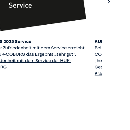
 2025 Service
KUBUS 2025 PKV
r Zufriedenheit mit dem Service erreicht
Bei der Kundenzu
UK-COBURG das Ergebnis „sehr gut”.
COBURG-Krankenv
edenheit mit dem Service der HUK-
„hervorragend“.
URG
Gesamtzufried
Krankenversich