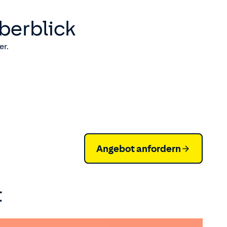
berblick
er.
Angebot anfordern
t