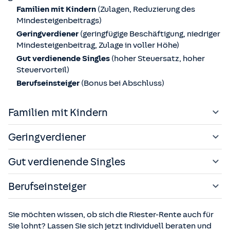
Familien mit Kindern
(Zulagen, Reduzierung des
Mindesteigenbeitrags)
Geringverdiener
(geringfügige Beschäftigung, niedriger
Mindesteigenbeitrag, Zulage in voller Höhe)
Gut verdienende Singles
(hoher Steuersatz, hoher
Steuervorteil)
Berufseinsteiger
(Bonus bei Abschluss)
Familien mit Kindern
Für Familien mit Kindern lohnt sich dieses
Geringverdiener
Finanzprodukt vor allem, weil für Kinder Extra-Zulagen
gezahlt werden. Aufgrund dieser Zuschüsse reduziert
Auch für Geringverdiener sind die staatlichen Zulagen
Gut verdienende Singles
sich der sogenannte Mindesteigenbeitrag.
interessant, da sie unabhängig vom Einkommen in voller
Höhe geleistet werden. Außerdem ist wegen des
Unterdessen profitieren Gutverdiener von möglichen
Berufseinsteiger
geringen Einkommens der Mindesteigenbeitrag niedrig.
Steuervorteilen: So macht sich der Abzug von
Sonderausgaben vor allem für gut verdienende Singles
Entscheiden sich Berufseinsteiger bis 25 Jahre für die
Sie möchten wissen, ob sich die Riester-Rente auch für
bemerkbar. Wer hingegen den höchsten Steuersatz
Riester Rente, können sie sich über einen einmaligen
Sie lohnt? Lassen Sie sich jetzt individuell beraten und
zahlt, für den fällt der Steuervorteil durch den Abzug