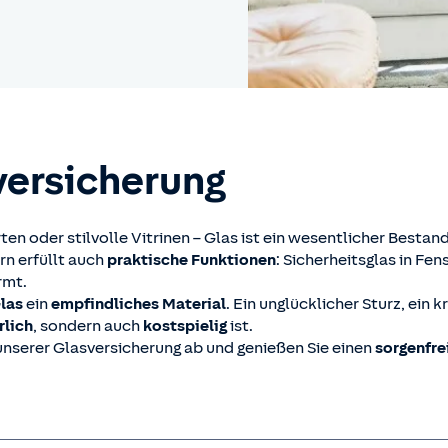
versicherung
n oder stilvolle Vitrinen – Glas ist ein wesentlicher Bestand
rn erfüllt auch
praktische Funktionen
: Sicherheitsglas in Fe
rmt.
las
ein
empfindliches
Material
. Ein unglücklicher Sturz, ein 
rlich
, sondern auch
kostspielig
ist.
unserer Glasversicherung ab und genießen Sie einen
sorgenfre