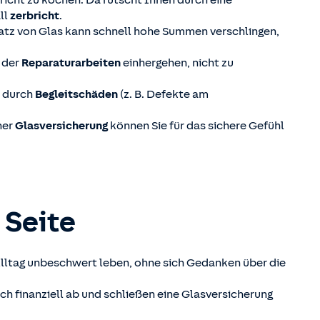
richt zu kochen. Da rutscht Ihnen durch eine
ll
zerbricht
.
atz von Glas kann schnell hohe Summen verschlingen,
n der
Reparaturarbeiten
einhergehen, nicht zu
h durch
Begleitschäden
(z. B. Defekte am
ner
Glasversicherung
können Sie für das sichere Gefühl
 Seite
 Alltag unbeschwert leben, ohne sich Gedanken über die
ch finanziell ab und schließen eine Glasversicherung