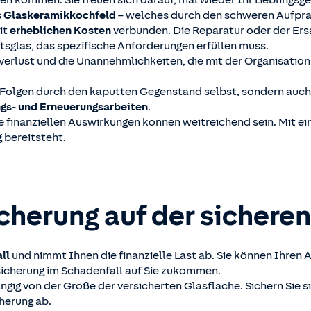
n kommen: Sie freuen sich darauf, mal wieder Ihr Lieblingsge
s
Glaskeramikkochfeld
– welches durch den schweren Aufpra
it
erheblichen Kosten
verbunden. Die Reparatur oder der Ers
tsglas, das spezifische Anforderungen erfüllen muss.
tverlust und die Unannehmlichkeiten, die mit der Organisatio
le Folgen durch den kaputten Gegenstand selbst, sondern auc
ngs- und Erneuerungsarbeiten
.
e finanziellen Auswirkungen können weitreichend sein. Mit ei
g
bereitsteht.
icherung auf der sicheren
all
und nimmt Ihnen die finanzielle Last ab. Sie können Ihren
icherung im Schadenfall auf Sie zukommen.
gig von der Größe der versicherten Glasfläche. Sichern Sie si
herung ab.