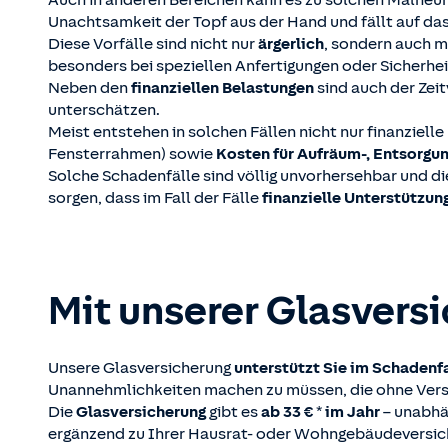
Auch in anderen Bereichen kann es zu solchen Malheure
Unachtsamkeit der Topf aus der Hand und fällt auf da
Diese Vorfälle sind nicht nur
ärgerlich
, sondern auch m
besonders bei speziellen Anfertigungen oder Sicherhei
Neben den
finanziellen Belastungen
sind auch der Zei
unterschätzen.
Meist entstehen in solchen Fällen nicht nur finanziel
Fensterrahmen) sowie
Kosten für Aufräum-, Entsorgu
Solche Schadenfälle sind völlig unvorhersehbar und di
sorgen, dass im Fall der Fälle
finanzielle Unterstützun
Mit unserer Glas­vers
Unsere Glasversicherung
unterstützt Sie im Schadenf
Unannehmlichkeiten machen zu müssen, die ohne Vers
Die
Glasversicherung
gibt es
ab 33 € * im Jahr
– unabhän
ergänzend zu Ihrer Hausrat- oder Wohngebäudeversic