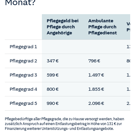
Monat?
Pflegegeld bei
Ambulante
Vol
Pflege durch
Pflege durch
Pfl
Angehörige
Pflegedienst
Pflegegrad 1
131
Pflegegrad 2
347 €
796 €
805
Pflegegrad 3
599 €
1.497 €
1.3
Pflegegrad 4
800 €
1.855 €
1.8
Pflegegrad 5
990 €
2.096 €
2.0
Pflegebedürftige aller Pflegegrade, die zu Hause versorgt werden, haben
zusätzlich Anspruch auf einen Entlastungsbetrag in Höhe von 131 € zur
Finanzierung weiterer Unterstützungs- und Entlastungsangebote.