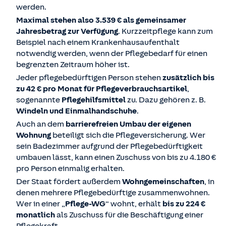
werden.
Maximal stehen also 3.539 € als gemeinsamer
Jahresbetrag zur Verfügung
. Kurzzeitpflege kann zum
Beispiel nach einem Krankenhausaufenthalt
notwendig werden, wenn der Pflegebedarf für einen
begrenzten Zeitraum höher ist.
Jeder pflegebedürftigen Person stehen
zusätzlich bis
zu 42 € pro Monat für Pflegeverbrauchsartikel
,
sogenannte
Pflegehilfsmittel
zu. Dazu gehören z. B.
Windeln und Einmalhandschuhe
.
Auch an dem
barrierefreien Umbau der eigenen
Wohnung
beteiligt sich die Pflegeversicherung. Wer
sein Badezimmer aufgrund der Pflegebedürftigkeit
umbauen lässt, kann einen Zuschuss von bis zu 4.180 €
pro Person einmalig erhalten.
Der Staat fördert außerdem
Wohngemeinschaften
, in
denen mehrere Pflegebedürftige zusammenwohnen.
Wer in einer „
Pflege-WG
“ wohnt, erhält
bis zu 224 €
monatlich
als Zuschuss für die Beschäftigung einer