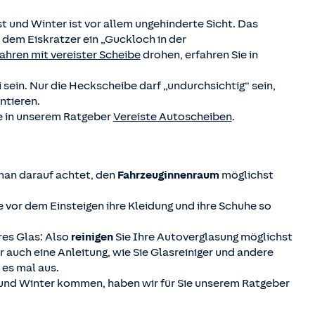
st und Winter ist vor allem ungehinderte Sicht. Das
 dem Eiskratzer ein „Guckloch in der
ahren mit vereister Scheibe
drohen, erfahren Sie in
 sein. Nur die Heckscheibe darf „undurchsichtig“ sein,
ntieren.
e in unserem Ratgeber
Vereiste Autoscheiben
.
man darauf achtet, den
Fahrzeuginnenraum
möglichst
e vor dem Einsteigen ihre Kleidung und ihre Schuhe so
res Glas: Also
reinigen
Sie Ihre Autoverglasung möglichst
r auch eine Anleitung, wie Sie Glasreiniger und andere
 es mal aus.
 und Winter kommen, haben wir für Sie unserem Ratgeber