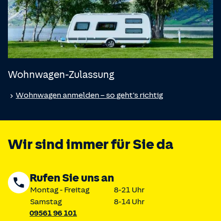
Wohnwagen-Zulassung
Wohnwagen anmelden – so geht’s richtig
Wir sind immer für Sie da
Rufen Sie uns an
Montag - Freitag
8-21 Uhr
Samstag
8-14 Uhr
09561 96 101