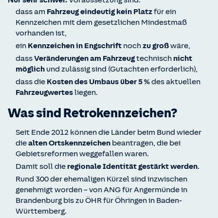
Nur sehr schwer.
Voraussetzung sind:
dass am
Fahrzeug eindeutig kein Platz
für ein
Kennzeichen mit dem gesetzlichen Mindestmaß
vorhanden ist,
ein
Kennzeichen in Engschrift
noch
zu groß
wäre,
dass
Veränderungen am Fahrzeug
technisch
nicht
möglich
und zulässig sind (Gutachten erforderlich),
dass die
Kosten des Umbaus
über 5 %
des aktuellen
Fahrzeugwertes
liegen.
Was sind Retrokennzeichen?
Seit Ende 2012 können die Länder beim Bund wieder
die
alten Ortskennzeichen
beantragen, die bei
Gebietsreformen weggefallen waren.
Damit soll die
regionale Identität gestärkt werden
.
Rund 300 der ehemaligen Kürzel sind inzwischen
genehmigt worden – von ANG für Angermünde in
Brandenburg bis zu ÖHR für Öhringen in Baden-
Württemberg.