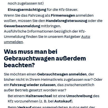
noch zugelassen ist)
Einzugsermächtigung
für die Kfz-Steuer.
Wenn Sie das Fahrzeug als
Firmenwagen
anmelden
wollen, müssen Sie den
Handelsregisterauszug
oder die
Gewerbeanmeldung
mitbringen.
Ausführliche Informationen bezüglich der Kfz-
Ummeldung finden Sie in unserem Ratgeber
Auto
ummelden
.
Was muss man bei
Gebrauchtwagen außerdem
beachten?
Sie möchten einen
Gebrauchtwagen anmelden
, der
bisher nicht in Ihrem Heimatkreis zugelassen war? Oder
ein
Fahrzeug wieder zulassen
, das zwischenzeitlich
außer Betrieb gesetzt worden war?
Bei einem
Halterwechsel
ist eine
Umschreibung
des
Kfz vorzunehmen (z. B. bei
Autokauf
).
Beim
Verkauf
eines angemeldeten Autos geht der