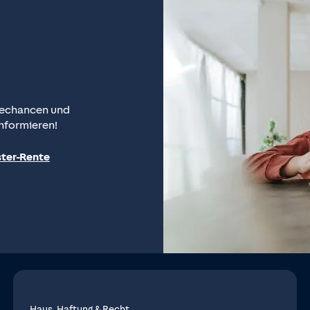
techancen und
informieren!
ster-Rente
Haus, Haftung & Recht