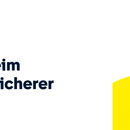
eim
icherer