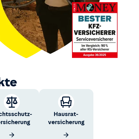
kte
chts­schutz­
Hausrat­
rsicherung
versicherung