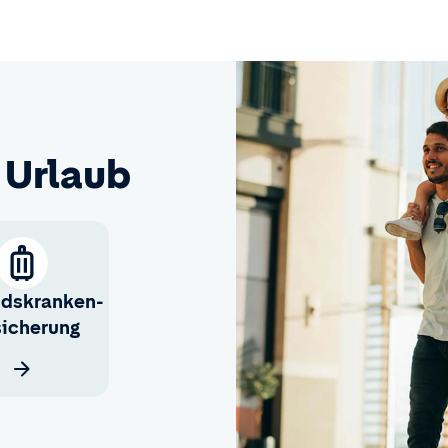
 Urlaub
ndskranken­
sicherung