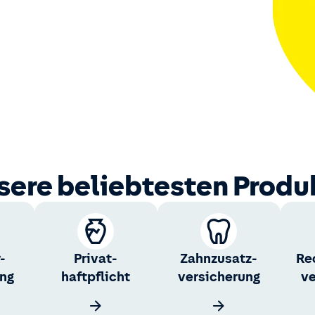
sere beliebtesten Produ
-
Privat­
Zahnzusatz­
Re
ung
haftpflicht
versicherung
ve