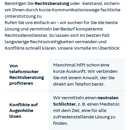
Benötigen Sie
Rechtsberatung
oder -beistand, sichern
wir Ihnen durch kurze Kommunikationswege fachliche
Unterstützung zu.
Rufen Sie uns einfach an – wir suchen für Sie die beste
Lösung und vermitteln bei Bedarf kompetente
Rechtsdienstleister. So lassen sich im besten Fall
langwierige Rechtsstreitigkeiten vermeiden und
Konflikte schnell klären. Unsere Vorteile im Überblick:
Manchmal hilft schon eine
Von
kurze Auskunft. Wir verbinden
telefonischer
Rechtsberatung
Sie mit einem Anwalt, der Sie
profitieren
direkt am Telefon berät.
Wir vermitteln einen
neutralen
Der Versicherungsschutz umfasst die von uns
Schlichter
, z. B. einen Mediator,
Konflikte auf
vermittelte psychologische Hilfe am Telefon. Dies
Augenhöhe
mit dem Ziel, eine für alle
Mustervorlagen und -verträge
: Über unseren
Sie haben auch Versicherungsschutz, um Ihre
setzt voraus, dass eine seelische Belastung als
Sie haben Versicherungsschutz, um Ihre rechtlichen
lösen
zufriedenstellende Lösung zu
Dienstleister stellen wir Ihnen Mustervorlagen und
rechtlichen Interessen wahrzunehmen, wenn Sie
Folge einer der hier genannten Sachverhalte
Interessen im Zusammenhang mit der Anschaffung,
finden.
Musterverträge aus dem privaten Bereich zum
Ihr Ruf als Privatperson wurde im Internet
mit sonstigen Anlagen zur Nutzung erneuerbarer
hervorgerufen wurden:
der Installation oder dem Betrieb einer
Wahrnehmung rechtlicher Interessen in Verfahren
Der Versicherungsschutz umfasst telefonische
Geltendmachung und Abwehr von Ansprüchen aus
Wir übernehmen die Kosten einer Erstberatung