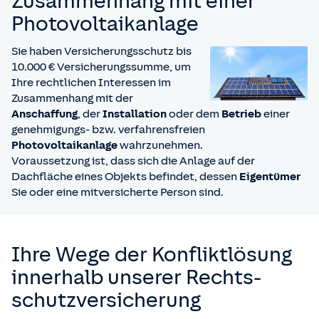
Zusammenhang mit einer
Keine Vorschäden
Photovoltaikanlage
Keine Vorversicherung
Sie haben Versicherungsschutz bis
Wohnhaft in 44807 Bochum
10.000 € Versicherungssumme, um
Zahlung per Lastschrift
Ihre rechtlichen Interessen im
Dieses Angebot ist gültig ab dem 06.10.2025
Zusammenhang mit der
Quelle: Online-Tarifrechner der Versicherer am
Anschaffung
, der
Installation
oder dem
Betrieb
einer
29.09.2025. Die Beiträge sind gerundet.
genehmigungs- bzw. verfahrensfreien
Tarife zum Beitragsvergleich:
Photovoltaikanlage
wahrzunehmen.
HUK-COBURG: PBV PLUS
Voraussetzung ist, dass sich die Anlage auf der
WGV: PBV Optimal
Dachfläche eines Objekts befindet, dessen
Eigentümer
ADAC: Premium für Nicht-Mitglieder (250 €
Sie oder eine mitversicherte Person sind.
Selbstbeteiligung)
ARAG: Aktiv Premium (250 € Selbstbeteiligung)
Allianz: RS Privat Premium
Ihre Wege der Konfliktlösung
innerhalb unserer Rechts­
schutz­versicherung