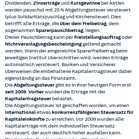
Dividenden,
Zinserträge
und
Kursgewinne
bei Aktien
werden pauschal mit 25 % Abgeltungssteuer versteuert
(plus Solidaritätszuschlag und Kirchensteuer). Dies
betrifft alle Erträge, die
über dem Freibetrag
, dem
sogenannten
Sparerpauschbetrag
, liegen.
Dieser Pauschbetrag kann per
Freistellungsauftrag
oder
Nichtveranlagungsbescheinigung
geltend gemacht
werden. Wenn der eingereichte Sparerfreibetrag beim
jeweiligen Institut überschritten wird, werden Erträge
automatisch versteuert. Banken und Versicherer
überweisen die einbehaltene Kapitalertragsteuer dabei
eigenständig an das Finanzamt.
Die
Abgeltungssteuer
gibt es in ihrer heutigen Form erst
seit 2009
.
Vorher
wurden die Erträge mit der
Kapitalertragsteuer
belastet.
Die Abgeltungssteuer ist geschaffen worden, um einen
international
etwas
konkurrenzfähigeren
Steuersatz für
Kapitaleinkünfte
zu erreichen. Vor 2009 wurden alle
Kapitalerträge mit dem individuellen Steuersatz
versteuert, der auch deutlich höher ausfallen kann.