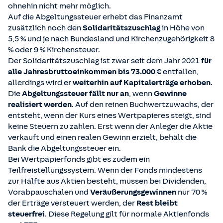
ohnehin nicht mehr möglich.
Auf die Abgeltungssteuer erhebt das Finanzamt
zusätzlich noch den
Solidaritätszuschlag
in Höhe von
5,5 % und je nach Bundesland und Kirchenzugehörigkeit 8
% oder 9 % Kirchensteuer.
Der Solidaritätszuschlag
ist zwar seit dem Jahr 2021
für
alle Jahresbruttoeinkommen bis 73.000 €
entfallen,
allerdings wird er
weiterhin auf Kapitalerträge erhoben
.
Die
Abgeltungssteuer fällt nur an
, wenn
Gewinne
realisiert werden
. Auf den reinen Buchwertzuwachs, der
entsteht, wenn der Kurs eines Wertpapieres steigt, sind
keine Steuern zu zahlen. Erst wenn der Anleger die Aktie
verkauft und einen realen Gewinn erzielt, behält die
Bank die Abgeltungssteuer ein.
Bei Wertpapierfonds gibt es zudem ein
Teilfreistellungssystem. Wenn der Fonds mindestens
zur Hälfte aus Aktien besteht, müssen bei Dividenden,
Vorabpauschalen und
Veräußerungsgewinnen
nur 70 %
der Erträge versteuert werden, der
Rest bleibt
steuerfrei
. Diese Regelung gilt für normale Aktienfonds