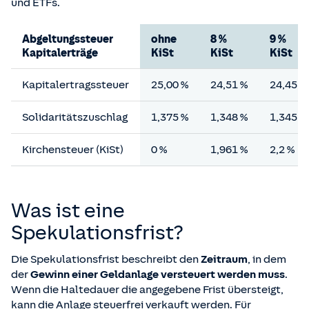
und ETFs.
Abgeltungssteuer
ohne
8 %
9 %
Kapitalerträge
KiSt
KiSt
KiSt
Kapitalertragssteuer
25,00 %
24,51 %
24,45 %
Solidaritätszuschlag
1,375 %
1,348 %
1,345 %
Kirchensteuer (KiSt)
0 %
1,961 %
2,2 %
Was ist eine
Spekulationsfrist?
Die Spekulationsfrist beschreibt den
Zeitraum
, in dem
der
Gewinn einer Geldanlage versteuert werden muss
.
Wenn die Haltedauer die angegebene Frist übersteigt,
kann die Anlage steuerfrei verkauft werden. Für