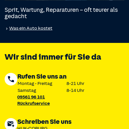
Sprit, Wartung, Reparaturen – oft teurer als
gedacht
Was ein Auto kostet
Wir sind immer für Sie da
Rufen Sie uns an
Montag - Freitag
8-21 Uhr
Samstag
8-14 Uhr
09561 96 101
Rückrufservice
Schreiben Sie uns
HUK-COBURG