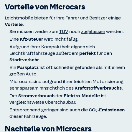
Preis ab ca. 14.199 €
Vorteile von Microcars
Hinweis:
Die Höchstgeschwindigkeit kann vom
Hersteller TÜV-konform auf 25 km/h gedrosselt
Leichtmobile bieten für ihre Fahrer und Besitzer einige
werden.
Vorteile
.
Sie müssen weder zum
TÜV
noch
zugelassen
werden.
Eine
Kfz-Steuer
wird nicht fällig.
Aufgrund ihrer Kompaktheit eignen sich
Leichtkraftfahrzeuge außerdem
perfekt
für den
Stadtverkehr
.
Ein
Parkplatz
ist oft schneller gefunden als mit einem
großen Auto.
Microcars sind aufgrund ihrer leichten Motorisierung
sehr sparsam hinsichtlich des
Kraftstoffverbrauchs
.
Der
Stromverbrauch
der
Elektro-Modelle
ist
vergleichsweise überschaubar.
Entsprechend geringer sind auch die
CO
-Emissionen
2
dieser Fahrzeuge.
Nachteile von Microcars