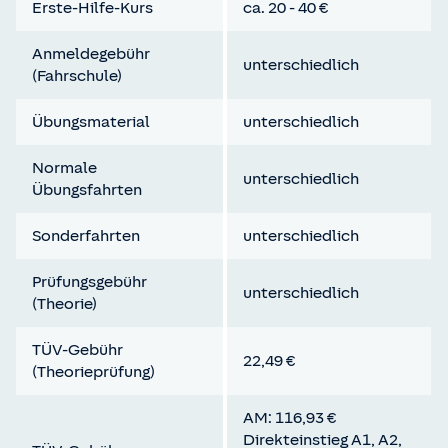
Erste-Hilfe-Kurs
ca. 20 - 40 €
Bis zur Vollendung des 16. Lebensjahres sind nur
Inlandsfahrten erlaubt. Fahrten ins Ausland sind
Anmeldegebühr
unterschiedlich
daher erst ab dem 16. Geburtstag möglich.
(Fahrschule)
Übungsmaterial
unterschiedlich
Normale
unterschiedlich
Übungsfahrten
Sonderfahrten
unterschiedlich
Prüfungsgebühr
unterschiedlich
(Theorie)
TÜV-Gebühr
22,49 €
(Theorieprüfung)
AM: 116,93 €
Direkteinstieg A1, A2,