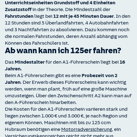
Unterrichtseinheiten Grundstoff und 4 Einheiten
Zusatzstoff
in der Theorie. Die Mindestzahl der
Fahrstunden
liegt bei
12 mit je 45 Minuten Dauer
. In den
12 Stunden sind 5 Überlandfahrten, 4 Autobahnfahrten
und 3 Nachtfahrten zu absolvieren. Dazu kommen noch
die normalen Fahrstunden, deren Anzahl abhängig vom
Können des Fahrschülers ist.
Ab wann kann ich 125er fahren?
Das
Mindestalter
für den A1-Führerschein liegt bei
16
Jahren.
Beim A1-Führerschein gibt es eine
Probezeit von 2
Jahren
. Der Erwerb dieses Führerscheins kann wichtig
werden, wenn man plant, früh auf eine große Maschine
umzusteigen. Über den Zwischenschritt A2 kann man auf
den A-Führerschein hinarbeiten.
Die Kosten für den A1-Führerschein variieren stark und
liegen zwischen 1.000 € und 3.000 €, je nach Region und
eigenem Können. Maschinen mit bis zu 125 ccm
Hubraum benötigen eine
Motorradversicherung
, ein
Versicherungskennzeichen reicht nicht mehr aus.