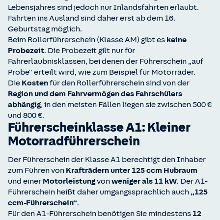
Lebensjahres sind jedoch nur Inlandsfahrten erlaubt.
Fahrten ins Ausland sind daher erst ab dem 16.
Geburtstag möglich.
Beim Rollerführerschein (Klasse AM) gibt es
keine
Probezeit
. Die Probezeit gilt nur für
Fahrerlaubnisklassen, bei denen der Führerschein „auf
Probe“ erteilt wird, wie zum Beispiel für Motorräder.
Die
Kosten
für den Rollerführerschein sind von der
Region und dem Fahrvermögen des Fahrschülers
abhängig
, in den meisten Fällen liegen sie zwischen 500 €
und 800 €.
Führerscheinklasse A1: Kleiner
Motorradführerschein
Der Führerschein der Klasse A1 berechtigt den Inhaber
zum Führen von
Krafträdern unter 125 ccm Hubraum
und einer
Motorleistung
von
weniger als 11 kW
. Der A1-
Führerschein heißt daher umgangssprachlich auch
„125
ccm-Führerschein“
.
Für den A1-Führerschein benötigen Sie mindestens
12