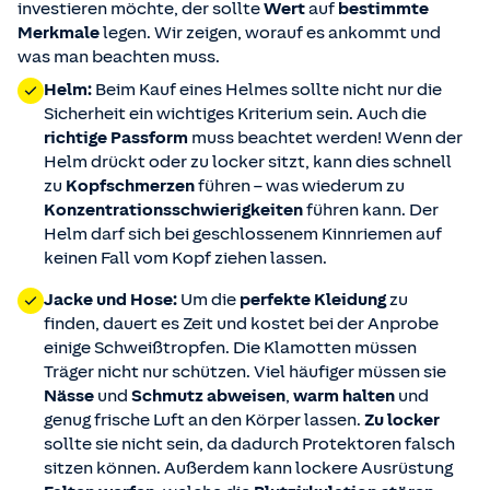
investieren möchte, der sollte
Wert
auf
bestimmte
Merkmale
legen. Wir zeigen, worauf es ankommt und
was man beachten muss.
Helm:
Beim Kauf eines Helmes sollte nicht nur die
Sicherheit ein wichtiges Kriterium sein. Auch die
richtige Passform
muss beachtet werden! Wenn der
Helm drückt oder zu locker sitzt, kann dies schnell
zu
Kopfschmerzen
führen – was wiederum zu
Konzentrationsschwierigkeiten
führen kann. Der
Helm darf sich bei geschlossenem Kinnriemen auf
keinen Fall vom Kopf ziehen lassen.
Jacke und Hose:
Um die
perfekte Kleidung
zu
finden, dauert es Zeit und kostet bei der Anprobe
einige Schweißtropfen. Die Klamotten müssen
Träger nicht nur schützen. Viel häufiger müssen sie
Nässe
und
Schmutz abweisen
,
warm halten
und
genug frische Luft an den Körper lassen.
Zu locker
sollte sie nicht sein, da dadurch Protektoren falsch
sitzen können. Außerdem kann lockere Ausrüstung