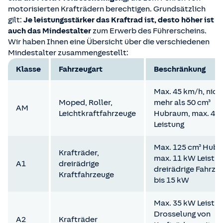
motorisierten Krafträdern berechtigen. Grundsätzlich
gilt:
Je leistungsstärker das Kraftrad ist, desto höher ist
auch das Mindestalter
zum Erwerb des Führerscheins.
Wir haben Ihnen eine Übersicht über die verschiedenen
Mindestalter zusammengestellt:
Klasse
Fahrzeugart
Beschränkung
Max. 45 km/h, nich
Moped, Roller,
mehr als 50 cm³
AM
Leichtkraftfahrzeuge
Hubraum, max. 4 
Leistung
Max. 125 cm³ Hubr
Krafträder,
max. 11 kW Leistun
A1
dreirädrige
dreirädrige Fahrze
Kraftfahrzeuge
bis 15 kW
Max. 35 kW Leistun
Drosselung von
A2
Krafträder