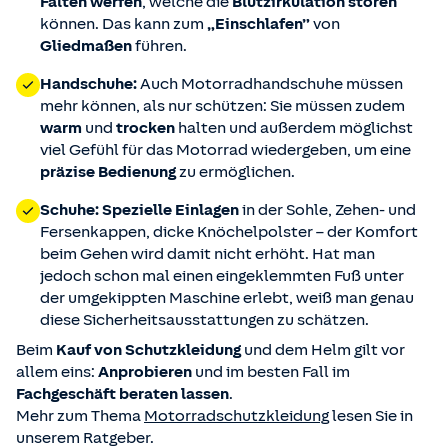
Falten werfen
, welche die
Blutzirkulation stören
können. Das kann zum
„Einschlafen”
von
Gliedmaßen
führen.
Handschuhe:
Auch Motorradhandschuhe müssen
mehr können, als nur schützen: Sie müssen zudem
warm
und
trocken
halten und außerdem möglichst
viel Gefühl für das Motorrad wiedergeben, um eine
präzise Bedienung
zu ermöglichen.
Schuhe:
Spezielle Einlagen
in der Sohle, Zehen- und
Fersenkappen, dicke Knöchelpolster – der Komfort
beim Gehen wird damit nicht erhöht. Hat man
jedoch schon mal einen eingeklemmten Fuß unter
der umgekippten Maschine erlebt, weiß man genau
diese Sicherheitsausstattungen zu schätzen.
Beim
Kauf von Schutzkleidung
und dem Helm gilt vor
allem eins:
Anprobieren
und im besten Fall im
Fachgeschäft beraten lassen
.
Mehr zum Thema
Motorradschutzkleidung
lesen Sie in
unserem Ratgeber.