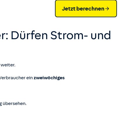
Jetzt berechnen
r: Dürfen Strom- und
weiter.
erbraucher ein
zweiwöchiges
ng übersehen.