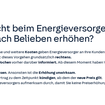
t beim Energieversorge
ach Belieben erhöhen?
se und weitere
Kosten
geben Energieversorger an ihre Kunden 
st dieses Vorgehen grundsätzlich
rechtens.
Wochen
vorher darüber
informiert.
Ab diesem Moment haben V
isen
. Ansonsten ist die
Erhöhung
unwirksam
.
rtrag zu dem Zeitpunkt
kündigen
, ab dem der
neue Preis gilt
.
gieversorgers aufmerksam durch, damit Sie keine Preiserhöhu