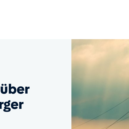
nüber
rger