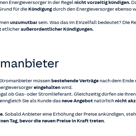
en Energieversorger in der Regel
nicht vorzeitig kündigen.
Da
Grund für die
Kündigung
durch den Energieversorger ebenso w
ehmen
unzumutbar
sein. Was das im Einzelfall bedeutet? Die Re
t
etlicher
außerordentlicher Kündigungen.
omanbieter
: Stromanbieter müssen
bestehende Verträge
nach dem Ende d
ergieversorger
eingehalten
wird.
egal ob Gas- oder Stromlieferant. Gleichzeitig dürfen sie ihr
wenngleich Sie als Kunde das
neue Angebot
natürlich
nicht ak
te
. Sobald Anbieter eine Erhöhung der Preise ankündigen, st
inen Tag, bevor
die neuen Preise in Kraft treten
.