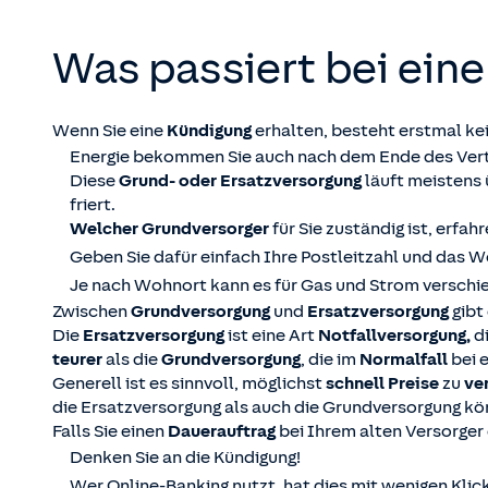
Was passiert bei eine
Wenn Sie eine
Kündigung
erhalten, besteht erstmal kei
Energie bekommen Sie auch nach dem Ende des Vert
Diese
Grund- oder Ersatzversorgung
läuft meistens 
friert.
Welcher Grundversorger
für Sie zuständig ist, erfa
Geben Sie dafür einfach Ihre Postleitzahl und das W
Je nach Wohnort kann es für Gas und Strom verschi
Zwischen
Grundversorgung
und
Ersatzversorgung
gibt
Die
Ersatzversorgung
ist eine Art
Notfallversorgung,
di
teurer
als die
Grundversorgung
, die im
Normalfall
bei 
Generell ist es sinnvoll, möglichst
schnell Preise
zu
ve
die Ersatzversorgung als auch die Grundversorgung kö
Falls Sie einen
Dauerauftrag
bei Ihrem alten Versorger 
Denken Sie an die Kündigung!
Wer Online-Banking nutzt, hat dies mit wenigen Klick