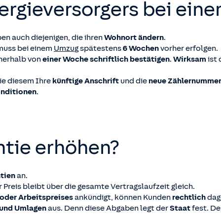
ergieversorgers bei ein
n auch diejenigen, die ihren
Wohnort ändern
.
muss bei einem
Umzug
spätestens
6 Wochen
vorher erfolgen.
nerhalb von
einer Woche
schriftlich bestätigen
.
Wirksam
ist 
Sie diesem Ihre
künftige Anschrift
und die
neue Zählernumme
nditionen
.
antie erhöhen?
ntien
an.
r Preis bleibt über die gesamte Vertragslaufzeit gleich.
oder Arbeitspreises
ankündigt, können Kunden
rechtlich
dag
 und Umlagen
aus. Denn diese Abgaben legt der
Staat
fest. D