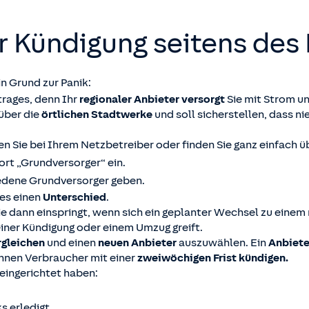
r Kündigung seitens des
n Grund zur Panik:
rages, denn Ihr
regionaler Anbieter versorgt
Sie mit Strom u
über die
örtlichen Stadtwerke
und soll sicherstellen, dass 
hren Sie bei Ihrem Netzbetreiber oder finden Sie ganz einfach 
ort „Grundversorger“ ein.
edene Grundversorger geben.
 es einen
Unterschied
.
e dann einspringt, wenn sich ein geplanter Wechsel zu einem 
einer Kündigung oder einem Umzug greift.
rgleichen
und einen
neuen Anbieter
auszuwählen. Ein
Anbiet
nnen Verbraucher mit einer
zweiwöchigen Frist kündigen.
eingerichtet haben:
s erledigt.