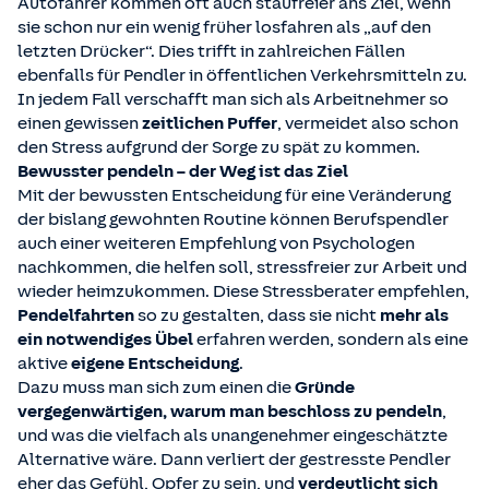
Autofahrer kommen oft auch staufreier ans Ziel, wenn
sie schon nur ein wenig früher losfahren als „auf den
letzten Drücker“. Dies trifft in zahlreichen Fällen
ebenfalls für Pendler in öffentlichen Verkehrsmitteln zu.
In jedem Fall verschafft man sich als Arbeitnehmer so
einen gewissen
zeitlichen Puffer
, vermeidet also schon
den Stress aufgrund der Sorge zu spät zu kommen.
Bewusster pendeln – der Weg ist das Ziel
Mit der bewussten Entscheidung für eine Veränderung
der bislang gewohnten Routine können Berufspendler
auch einer weiteren Empfehlung von Psychologen
nachkommen, die helfen soll, stressfreier zur Arbeit und
wieder heimzukommen. Diese Stressberater empfehlen,
Pendelfahrten
so zu gestalten, dass sie nicht
mehr als
ein notwendiges Übel
erfahren werden, sondern als eine
aktive
eigene Entscheidung
.
Dazu muss man sich zum einen die
Gründe
vergegenwärtigen, warum man beschloss zu pendeln
,
und was die vielfach als unangenehmer eingeschätzte
Alternative wäre. Dann verliert der gestresste Pendler
eher das Gefühl, Opfer zu sein, und
verdeutlicht sich