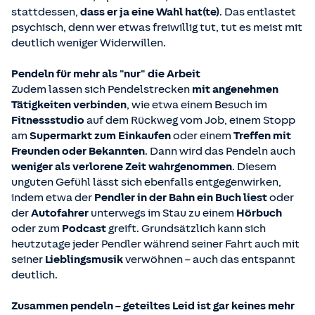
stattdessen,
dass er ja eine Wahl hat(te)
. Das entlastet
psychisch, denn wer etwas freiwillig tut, tut es meist mit
deutlich weniger Widerwillen.
Pendeln für mehr als "nur" die Arbeit
Zudem lassen sich Pendelstrecken
mit angenehmen
Tätigkeiten verbinden
, wie etwa einem Besuch im
Fitnessstudio
auf dem Rückweg vom Job, einem Stopp
am
Supermarkt zum Einkaufen
oder einem
Treffen mit
Freunden oder Bekannten
. Dann wird das Pendeln auch
weniger als verlorene Zeit wahrgenommen
. Diesem
unguten Gefühl lässt sich ebenfalls entgegenwirken,
indem etwa der
Pendler in der Bahn ein Buch liest
oder
der
Autofahrer
unterwegs im Stau zu einem
Hörbuch
oder zum
Podcast
greift. Grundsätzlich kann sich
heutzutage jeder Pendler während seiner Fahrt auch mit
seiner
Lieblingsmusik
verwöhnen – auch das entspannt
deutlich.
Zusammen pendeln – geteiltes Leid ist gar keines mehr