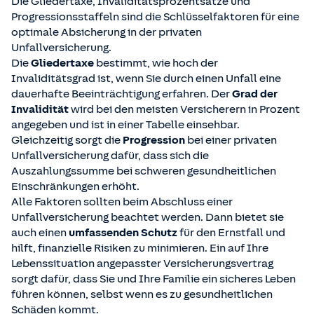
Die Gliedertaxe, Invaliditätsprozentsätze und
Progressionsstaffeln sind die Schlüsselfaktoren für eine
optimale Absicherung in der privaten
Unfallversicherung.
Die
Gliedertaxe
bestimmt, wie hoch der
Invaliditätsgrad ist, wenn Sie durch einen Unfall eine
dauerhafte Beeinträchtigung erfahren. Der
Grad der
Invalidität
wird bei den meisten Versicherern in Prozent
angegeben und ist in einer Tabelle einsehbar.
Gleichzeitig sorgt die
Progression
bei einer privaten
Unfallversicherung dafür, dass sich die
Auszahlungssumme bei schweren gesundheitlichen
Einschränkungen erhöht.
Alle Faktoren sollten beim Abschluss einer
Unfallversicherung beachtet werden. Dann bietet sie
auch einen
umfassenden
Schutz
für den Ernstfall und
hilft, finanzielle Risiken zu minimieren. Ein auf Ihre
Lebenssituation angepasster Versicherungsvertrag
sorgt dafür, dass Sie und Ihre Familie ein sicheres Leben
führen können, selbst wenn es zu gesundheitlichen
Schäden kommt.