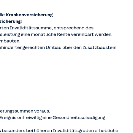
die
Krankenversicherung
.
sicherung!
barten Invaliditätssumme, entsprechend des
ätsleistung eine monatliche Rente vereinbart werden.
Umbauten.
 behindertengerechten Umbau über den Zusatzbaustein
cherungssummen voraus.
Ereignis unfreiwillig eine Gesundheitsschädigung
es besonders bei höheren Invaliditätsgraden erhebliche