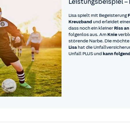
Leistungsbeispiel –
Lisa spielt mit Begeisterung
Kreuzband
und erleidet ein
dass noch ein kleiner
Riss an
folgenlos aus. Am
Knie
verbl
störende Narbe. Die möchte 
Lisa
hat die Unfallversicheru
Unfall PLUS und
kann folgend