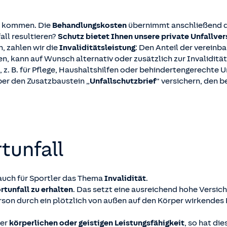
en kommen. Die
Behandlungskosten
übernimmt anschließend 
all resultieren?
Schutz bietet Ihnen unsere private Unfallver
n, zahlen wir die
Invaliditätsleistung
: Den Anteil der verein
igen, kann auf Wunsch alternativ oder zusätzlich zur Invalidit
. B. für Pflege, Haushaltshilfen oder behindertengerechte 
ber den Zusatzbaustein „
Unfallschutzbrief
“ versichern, den
tunfall
auch für Sportler das Thema
Invalidität
.
tunfall zu erhalten
. Das setzt eine ausreichend hohe Versi
rson durch ein plötzlich von außen auf den Körper wirkendes 
er
körperlichen oder geistigen Leistungsfähigkeit
, so hat di