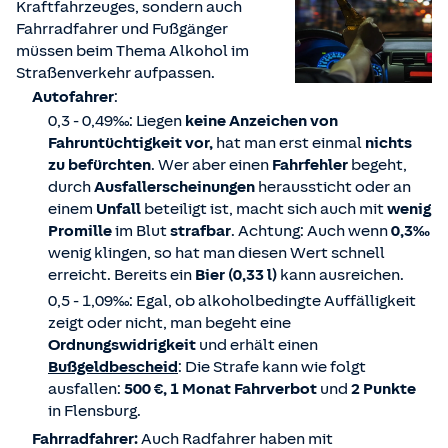
www.tls-suchtfragen.de
Kraftfahrzeuges, sondern auch
Fahrradfahrer und Fußgänger
müssen beim Thema Alkohol im
Straßenverkehr aufpassen.
Autofahrer
:
0,3 - 0,49‰: Liegen
keine Anzeichen von
Fahruntüchtigkeit vor,
hat man erst einmal
nichts
zu befürchten
. Wer aber einen
Fahrfehler
begeht,
durch
Ausfallerscheinungen
heraussticht oder an
einem
Unfall
beteiligt ist, macht sich auch mit
wenig
Promille
im Blut
strafbar
. Achtung: Auch wenn
0,3‰
wenig klingen, so hat man diesen Wert schnell
erreicht. Bereits ein
Bier (0,33 l)
kann ausreichen.
0,5 - 1,09‰: Egal, ob alkoholbedingte Auffälligkeit
zeigt oder nicht, man begeht eine
Ordnungswidrigkeit
und erhält einen
Bußgeldbescheid
: Die Strafe kann wie folgt
ausfallen:
500 €, 1 Monat Fahrverbot
und
2 Punkte
in Flensburg.
Fahrradfahrer:
Auch Radfahrer haben mit