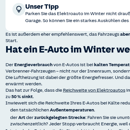
Unser Tipp
Parken Sie das Elektroauto im Winter nicht drauß
Garage. So können Sie ein starkes Auskühlen des
Es ist außerdem eher empfehlenswert, das Fahrzeugs
abe
Start.
Hat ein E-Auto im Winter w
Der
Energieverbrauch
von E-Autos ist bei
kalten Temperat
Verbrenner-Fahrzeugen – nicht nur der Innenraum, sondern
Die Luftheizung ist dabei der größte Energiefresser. Und d
erwärmt werden.
Das hat zur Folge, dass die
Reichweite
von Elektroautos
i
zu
50 % sinkt
.
Inwieweit sich die Reichweite Ihres E-Autos bei Kälte redu
den tatsächlichen
Außentemperaturen
.
der
Art
der
zurückgelegten Strecke
: Fahren Sie sie unun
zwischenzeitlich? Jeder Stopp verbraucht Energie, weil