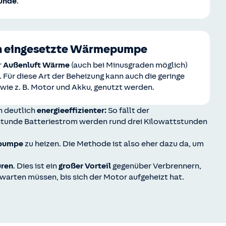
tunde
.
ich eingesetzte Wärmepumpe
r
Außenluft Wärme
(auch bei Minusgraden möglich)
Für diese Art der Beheizung kann auch die geringe
e z. B. Motor und Akku, genutzt werden.
n deutlich
energieeffizienter:
So fällt der
tstunde Batteriestrom werden rund drei Kilowattstunden
pumpe
zu heizen. Die Methode ist also eher dazu da, um
uren
. Dies ist ein
großer Vorteil
gegenüber Verbrennern,
warten müssen, bis sich der Motor aufgeheizt hat.