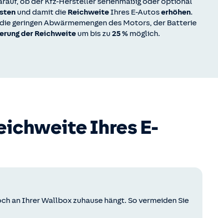
darauf, ob der Kfz-Hersteller serienmäßig oder optional
asten
und damit die
Reichweite
Ihres E-Autos
erhöhen
.
 die geringen Abwärmemengen des Motors, der Batterie
erung der Reichweite
um bis zu
25 %
möglich.
eichweite Ihres E-
och an Ihrer Wallbox zuhause hängt. So vermeiden Sie