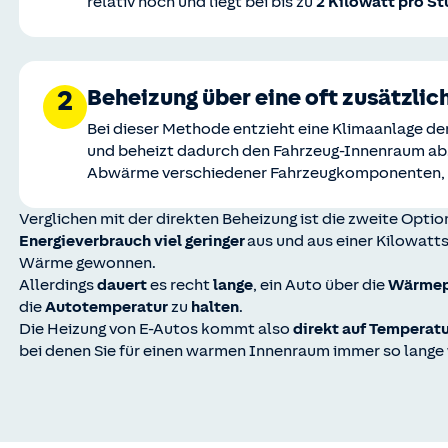
relativ hoch und liegt bei bis zu
2 Kilowatt pro S
Beheizung über eine oft zusätzl
2
Bei dieser Methode entzieht eine Klimaanlage de
und beheizt dadurch den Fahrzeug-Innenraum ab. 
Abwärme verschiedener Fahrzeugkomponenten, wi
Verglichen mit der direkten Beheizung ist die zweite Optio
Energieverbrauch viel geringer
aus und aus einer Kilowat
Wärme gewonnen.
Allerdings
dauert
es recht
lange
, ein Auto über die
Wärme
die
Autotemperatur
zu
halten
.
Die Heizung von E-Autos kommt also
direkt auf Temperat
bei denen Sie für einen warmen Innenraum immer so lange 