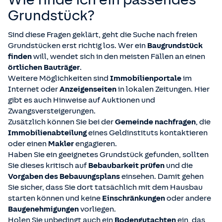
Grundstück?
Sind diese Fragen geklärt, geht die Suche nach freien
Grundstücken erst richtig los. Wer ein
Baugrundstück
finden
will, wendet sich in den meisten Fällen an einen
örtlichen Bauträger
.
Weitere Möglichkeiten sind
Immobilienportale
im
Internet oder
Anzeigenseiten
in lokalen Zeitungen. Hier
gibt es auch Hinweise auf Auktionen und
Zwangsversteigerungen.
Zusätzlich können Sie bei der
Gemeinde nachfragen
, die
Immobilienabteilung
eines Geldinstituts kontaktieren
oder einen
Makler
engagieren.
Haben Sie ein geeignetes Grundstück gefunden, sollten
Sie dieses kritisch auf
Bebaubarkeit prüfen
und die
Vorgaben des Bebauungsplans
einsehen. Damit gehen
Sie sicher, dass Sie dort tatsächlich mit dem Hausbau
starten können und keine
Einschränkungen
oder andere
Baugenehmigungen
vorliegen.
Holen Sie unbedingt auch ein
Bodengutachten
ein, das