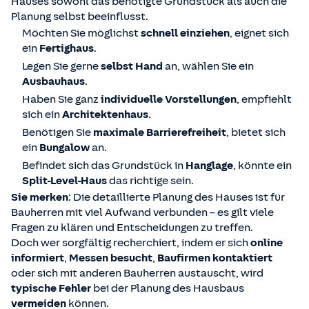
Hauses sowohl das benötigte Grundstück als auch die
Planung selbst beeinflusst.
Möchten Sie möglichst
schnell einziehen
, eignet sich
ein
Fertighaus
.
Legen Sie gerne
selbst Hand
an, wählen Sie ein
Ausbauhaus
.
Haben Sie ganz
individuelle Vorstellungen
, empfiehlt
sich ein
Architektenhaus
.
Benötigen Sie
maximale Barrierefreiheit
, bietet sich
ein
Bungalow
an.
Befindet sich das Grundstück in
Hanglage
, könnte ein
Split-Level-Haus
das richtige sein.
Sie merken
: Die detaillierte Planung des Hauses ist für
Bauherren mit viel Aufwand verbunden – es gilt viele
Fragen zu klären und Entscheidungen zu treffen.
Doch wer sorgfältig recherchiert, indem er sich
online
informiert
,
Messen besucht
,
Baufirmen kontaktiert
oder sich mit anderen Bauherren austauscht, wird
typische Fehler
bei der Planung des Hausbaus
vermeiden
können.