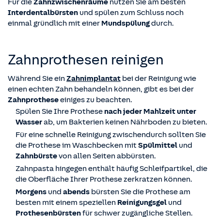
Für die
Zahnzwischenräume
nutzen Sie am besten
Interdentalbürsten
und spülen zum Schluss noch
einmal gründlich mit einer
Mundspülung
durch.
Zahnprothesen reinigen
Während Sie ein
Zahnimplantat
bei der Reinigung wie
einen echten Zahn behandeln können, gibt es bei der
Zahnprothese
einiges zu beachten.
Spülen Sie Ihre Prothese
nach jeder Mahlzeit unter
Wasser
ab, um Bakterien keinen Nährboden zu bieten.
Für eine schnelle Reinigung zwischendurch sollten Sie
die Prothese im Waschbecken mit
Spülmittel
und
Zahnbürste
von allen Seiten abbürsten.
Zahnpasta hingegen enthält häufig Schleifpartikel, die
die Oberfläche Ihrer Prothese zerkratzen können.
Morgens
und
abends
bürsten Sie die Prothese am
besten mit einem speziellen
Reinigungsgel
und
Prothesenbürsten
für schwer zugängliche Stellen.