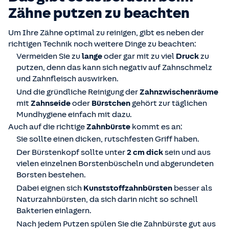
Zähne putzen zu beachten
Um Ihre Zähne optimal zu reinigen, gibt es neben der
richtigen Technik noch weitere Dinge zu beachten:
Vermeiden Sie zu
lange
oder gar mit zu viel
Druck
zu
putzen, denn das kann sich negativ auf Zahnschmelz
und Zahnfleisch auswirken.
Und die gründliche Reinigung der
Zahnzwischenräume
mit
Zahnseide
oder
Bürstchen
gehört zur täglichen
Mundhygiene einfach mit dazu.
Auch auf die richtige
Zahnbürste
kommt es an:
Sie sollte einen dicken, rutschfesten Griff haben.
Der Bürstenkopf sollte unter
2 cm dick
sein und aus
vielen einzelnen Borstenbüscheln und abgerundeten
Borsten bestehen.
Dabei eignen sich
Kunststoffzahnbürsten
besser als
Naturzahnbürsten, da sich darin nicht so schnell
Bakterien einlagern.
Nach jedem Putzen spülen Sie die Zahnbürste gut aus