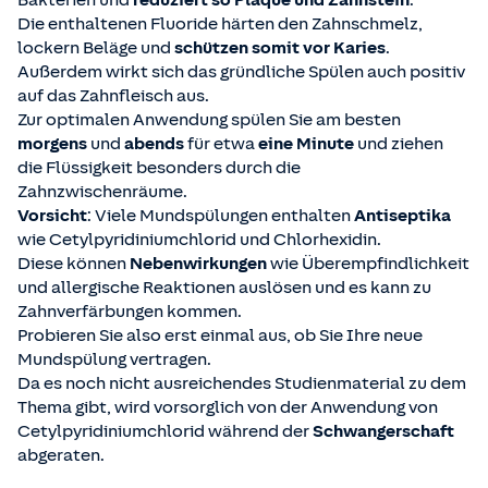
Bakterien und
reduziert so Plaque und Zahnstein
.
Die enthaltenen Fluoride härten den Zahnschmelz,
lockern Beläge und
schützen somit vor Karies
.
Außerdem wirkt sich das gründliche Spülen auch positiv
auf das Zahnfleisch aus.
Zur optimalen Anwendung spülen Sie am besten
morgens
und
abends
für etwa
eine Minute
und ziehen
die Flüssigkeit besonders durch die
Zahnzwischenräume.
Vorsicht
: Viele Mundspülungen enthalten
Antiseptika
wie Cetylpyridiniumchlorid und Chlorhexidin.
Diese können
Nebenwirkungen
wie Überempfindlichkeit
und allergische Reaktionen auslösen und es kann zu
Zahnverfärbungen kommen.
Probieren Sie also erst einmal aus, ob Sie Ihre neue
Mundspülung vertragen.
Da es noch nicht ausreichendes Studienmaterial zu dem
Thema gibt, wird vorsorglich von der Anwendung von
Cetylpyridiniumchlorid während der
Schwangerschaft
abgeraten.