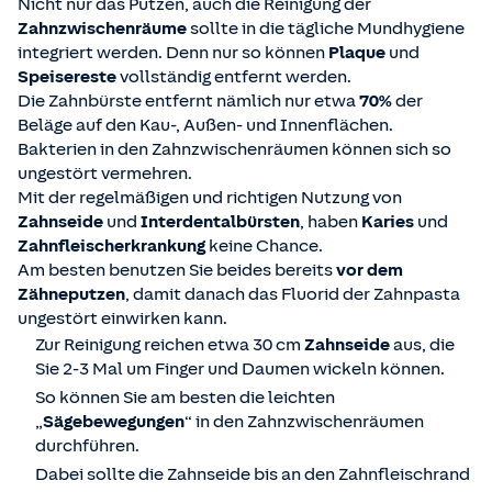
Nicht nur das Putzen, auch die Reinigung der
Zahnzwischenräume
sollte in die tägliche Mundhygiene
integriert werden. Denn nur so können
Plaque
und
Speisereste
vollständig entfernt werden.
Die Zahnbürste entfernt nämlich nur etwa
70%
der
Beläge auf den Kau-, Außen- und Innenflächen.
Bakterien in den Zahnzwischenräumen können sich so
ungestört vermehren.
Mit der regelmäßigen und richtigen Nutzung von
Zahnseide
und
Interdentalbürsten
, haben
Karies
und
Zahnfleischerkrankung
keine Chance.
Am besten benutzen Sie beides bereits
vor dem
Zähneputzen
, damit danach das Fluorid der Zahnpasta
ungestört einwirken kann.
Zur Reinigung reichen etwa 30 cm
Zahnseide
aus, die
Sie 2-3 Mal um Finger und Daumen wickeln können.
So können Sie am besten die leichten
„
Sägebewegungen
“ in den Zahnzwischenräumen
durchführen.
Dabei sollte die Zahnseide bis an den Zahnfleischrand