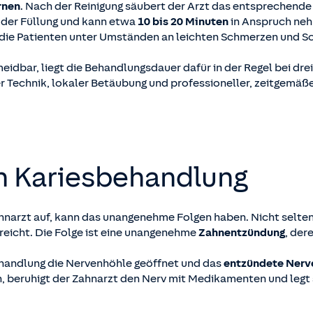
rnen
. Nach der Reinigung säubert der Arzt das entsprechende
 der Füllung und kann etwa
10 bis 20 Minuten
in Anspruch ne
 die Patienten unter Umständen an leichten Schmerzen und S
eidbar, liegt die Behandlungsdauer dafür in der Regel bei dre
 Technik, lokaler Betäubung und professioneller, zeitgemäße
en Kariesbehandlung
ahnarzt auf, kann das unangenehme Folgen haben. Nicht selte
rreicht. Die Folge ist eine unangenehme
Zahnentzündung
, der
handlung die Nervenhöhle geöffnet und das
entzündete Ner
eruhigt der Zahnarzt den Nerv mit Medikamenten und legt an