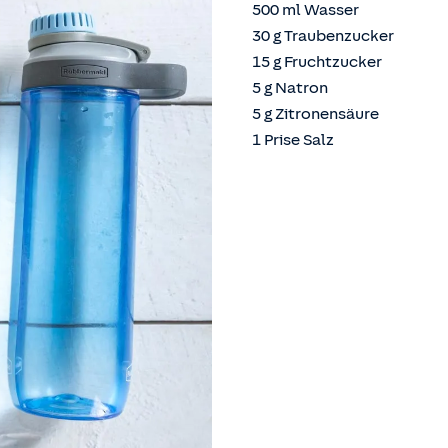
500 ml Wasser
30 g Traubenzucker
15 g Fruchtzucker
5 g Natron
5 g Zitronensäure
1 Prise Salz