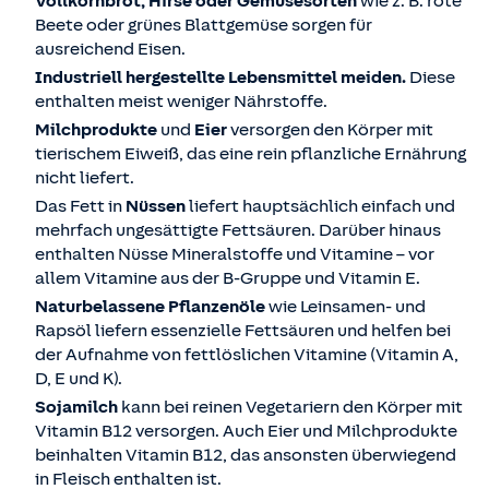
Vollkornbrot, Hirse oder Gemüsesorten
wie z. B. rote
Beete oder grünes Blattgemüse sorgen für
ausreichend Eisen.
Industriell hergestellte Lebensmittel meiden.
Diese
enthalten meist weniger Nährstoffe.
Milchprodukte
und
Eier
versorgen den Körper mit
tierischem Eiweiß, das eine rein pflanzliche Ernährung
nicht liefert.
Das Fett in
Nüssen
liefert hauptsächlich einfach und
mehrfach ungesättigte Fettsäuren. Darüber hinaus
enthalten Nüsse Mineralstoffe und Vitamine – vor
allem Vitamine aus der B-Gruppe und Vitamin E.
Naturbelassene Pflanzenöle
wie Leinsamen- und
Rapsöl liefern essenzielle Fettsäuren und helfen bei
der Aufnahme von fettlöslichen Vitamine (Vitamin A,
D, E und K).
Sojamilch
kann bei reinen Vegetariern den Körper mit
Vitamin B12 versorgen. Auch Eier und Milchprodukte
beinhalten Vitamin B12, das ansonsten überwiegend
in Fleisch enthalten ist.