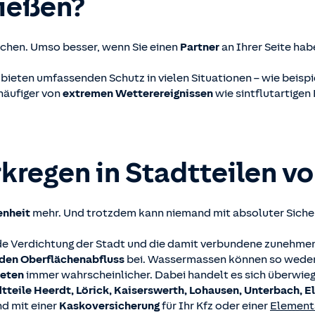
ießen?
schen. Umso besser, wenn Sie einen
Partner
an Ihrer Seite hab
 bieten umfassenden Schutz in vielen Situationen – wie bei
häufiger von
extremen Wetterereignissen
wie sintflutartigen
kregen in Stadtteilen v
enheit
mehr. Und trotzdem kann niemand mit absoluter Siche
nde Verdichtung der Stadt und die damit verbundene zunehme
den Oberflächenabfluss
bei. Wassermassen können so weder
ieten
immer wahrscheinlicher. Dabei handelt es sich überwieg
tteile Heerdt, Lörick, Kaiserswerth, Lohausen, Unterbach, E
d mit einer
Kaskoversicherung
für Ihr Kfz oder einer
Element