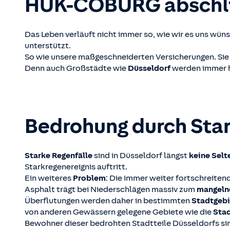
HUK-COBURG
abschl
Das Leben verläuft nicht immer so, wie wir es uns wün
unterstützt.
So wie unsere maßgeschneiderten Versicherungen. Sie
Denn auch Großstädte wie
Düsseldorf
werden immer 
Bedrohung durch Star
Starke Regenfälle
sind in Düsseldorf längst
keine Selt
Starkregenereignis auftritt.
Ein weiteres
Problem
: Die immer weiter fortschreite
Asphalt trägt bei Niederschlägen massiv zum
mangeln
Überflutungen werden daher in bestimmten
Stadtgeb
von anderen Gewässern gelegene Gebiete wie die
Stad
Bewohner dieser bedrohten Stadtteile Düsseldorfs sin