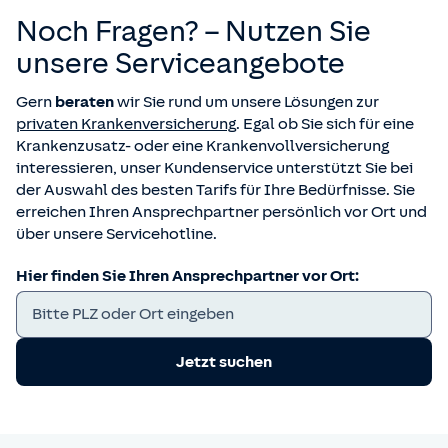
sind, von einem reduzierten Gesamtbetrag. Wenn das
gemeinsame Einkommen die
Noch Fragen? – Nutzen Sie
Versicherungspflichtgrenze
nicht überschreitet, wird
unsere Serviceangebote
nur der 1,5-fache Beitrag fällig. Im Basistarif gibt es eine
solche Einschränkung nicht, beide
Ehepartner
zahlen
Gern
beraten
wir Sie rund um unsere Lösungen zur
den vollen Beitrag.
privaten Krankenversicherung
. Egal ob Sie sich für eine
Krankenzusatz- oder eine Krankenvollversicherung
interessieren, unser Kundenservice unterstützt Sie bei
der Auswahl des besten Tarifs für Ihre Bedürfnisse. Sie
erreichen Ihren Ansprechpartner persönlich vor Ort und
über unsere Servicehotline.
Hier finden Sie Ihren Ansprechpartner vor Ort:
Jetzt suchen