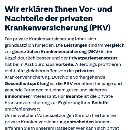
Wir erklären Ihnen Vor- und
Nachteile der privaten
Kranken­versicherung (PKV)
Die
private Krankenversicherung
lohnt sich
grundsätzlich für jeden. Die
Leistungen
sind im
Vergleich
zur
gesetzlichen Krankenversicherung (GKV)
in der
Regel deutlich besser und der
Privatpatientenstatus
hat beim
Arzt
durchaus
Vorteile
. Allerdings profitieren
nicht alle gleichermaßen von der
privaten
Krankenversicherung. Durch die vorhergehende
Gesundheitsprüfung
ist die
PKV
vor allem für junge und
gesunde Personen mit einem guten und sicheren
Einkommen
interessant. Für
Beamte
ist die private
Krankenversicherung zur Ergänzung ihrer
Beihilfe
empfehlenswert.
Unter welchen Voraussetzungen Sie sich frei für eine
private Krankenversicherung
entscheiden
können
erfahren Sie in unserem Ratgeber
Wer kann sich privat