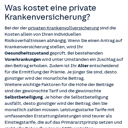
Höhe frei wählen und die Leistung ist nicht
Selbstständige
, ist der Abschluss einer
einer Zusatzversicherung absichern.
Was kostet eine private
zweckgebunden. Sie können die Leistungen zum Beispiel
Krankentagegeldversicherung
. Sie sichern so ihr
für eine Haushaltshilfe oder Kinderbetreuung einsetzen,
Einkommen bei längerer Krankheit ab. Selbstständige
Kranken­versicherung?
um zu Hause einen geregelten Ablauf während Ihrer
versichern wir ab der zweiten Krankheitswoche.
Abwesenheit sicher zu stellen.
Angestellte können Krankentagegeldleistungen ab dem
Bei der der
privaten Krankenvollversicherung
sind die
43. Tag der Krankschreibung erhalten. In den sechs
Kosten allein von Ihren individuellen
Wochen davor übernimmt der
Arbeitgeber
die
Risikoverhältnissen abhängig. Wenn Sie einen Antrag auf
Lohnfortzahlung, sodass eine zusätzliche Absicherung
Krankenversicherung stellen, wird Ihr
nicht notwendig ist.
Gesundheitszustand
geprüft. Bei bestehenden
Vorerkrankungen
wird unter Umständen ein Zuschlag auf
den Beitrag erhoben. Zudem ist Ihr
Alter
entscheidend
für die Ermittlung der Prämie. Je jünger Sie sind, desto
günstiger wird der monatliche Beitrag.
Weitere wichtige Faktoren für die Höhe der Beiträge
sind der gewünschte Tarif und die gewünschte
Selbstbeteiligung
. Je höher die Selbstbeteiligung
ausfällt, desto günstiger wird der Beitrag, den Sie
monatlich zahlen müssen. Leistungsstarke Tarife mit
umfassenden Erstattungsleistungen sind teurer als
Einstiegstarife, die auf das Primärarztprinzip setzen und