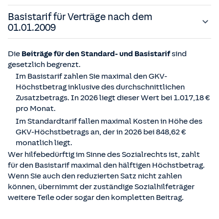
Der
Standardtarif
steht Ihnen offen, wenn Sie bereits
Basistarif für Verträge nach dem
vor dem 01.01.2009 eine private Krankenversicherung
01.01.2009
abgeschlossen haben. Der Standardtarif wurde
eingeführt, um insbesondere ältere Personen eine
Der
Basistarif
enthält nahezu alle Leistungen, die auch
Die
Beiträge für den Standard- und Basistarif
sind
möglichst günstige Versicherungslösung zu bieten, wenn
die gesetzlichen Krankenkassen erbringen. Er steht allen
gesetzlich begrenzt.
nicht mehr genügend Einkommen vorhanden ist. Der
Versicherten offen, die ihren
Vertrag
nach dem
Im Basistarif zahlen Sie maximal den GKV-
Standardtarif orientiert sich zwar an den Leistungen der
01.01.2009 abgeschlossen haben. Wenn Sie in den
Höchstbetrag inklusive des durchschnittlichen
gesetzlichen Krankenversicherung, schließt aber in
Basistarif wechseln möchten und ihr Vertrag vor dem
Zusatzbetrags. In 2026 liegt dieser Wert bei 1.017,18 €
einigen Bereichen die Kostenerstattung aus. So erhalten
Stichtag abgeschlossen wurde, müssen Sie zusätzliche
pro Monat.
Sie im Standardtarif keine Leistungen für Kuren,
Voraussetzungen erfüllen. Entweder sind Sie
Im Standardtarif fallen maximal Kosten in Höhe des
Haushaltshilfen und
Krankengeld
.
mindestens 55 Jahre alt oder Sie beziehen eine
Rente
GKV-Höchstbetrags an, der in 2026 bei 848,62 €
Dafür bietet der Standardtarif Vorteile bei der
oder eine Pension. Zusätzlich können Sie wechseln,
monatlich liegt.
Berücksichtigung von
Altersrückstellungen
. Diese
wenn Sie hilfebedürftig im Sinne des Sozialrechts sind.
werden im Standardtarif voll berücksichtigt, während
Wer hilfebedürftig im Sinne des Sozialrechts ist, zahlt
im Basistarif nur eine anteilige Berücksichtigung erfolgt.
für den Basistarif maximal den hälftigen Höchstbetrag.
So liegt im Standardtarif der tatsächliche Beitrag, den
Wenn Sie auch den reduzierten Satz nicht zahlen
langjährig versicherte Personen zahlen müssen, häufig
können, übernimmt der zuständige Sozialhilfeträger
unter dem eigentlichen Höchstsatz. Zudem profitieren
weitere Teile oder sogar den kompletten Beitrag.
Ehepaare, bei denen beide Partner privat versichert