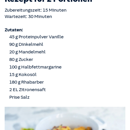
Zubereitungszeit: 15 Minuten
Wartezeit: 30 Minuten
Zutaten:
45 g Proteinpulver Vanille
90 g Dinkelmehl
20 g Mandelmehl
80 g Zucker
100 g Halbfettmargarine
15 g Kokosöl
180 g Rhabarber
2 EL Zitronensaft
Prise Salz