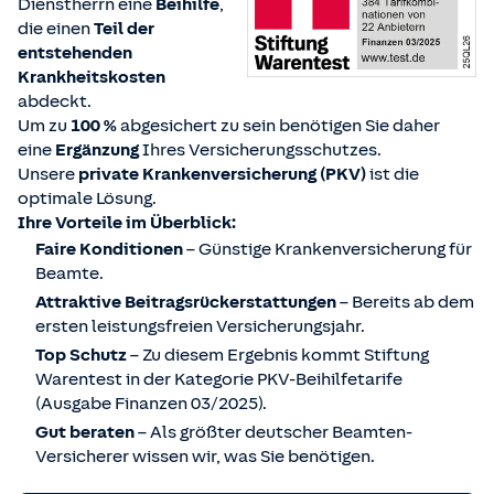
Dienstherrn eine
Beihilfe
,
die einen
Teil der
entstehenden
Krankheitskosten
abdeckt.
Um zu
100 %
abgesichert zu sein benötigen Sie daher
eine
Ergänzung
Ihres Versicherungsschutzes.
Unsere
private Krankenversicherung (PKV)
ist die
optimale Lösung.
Ihre Vorteile im Überblick:
Faire Konditionen
– Günstige Krankenversicherung für
Beamte.
Attraktive Beitragsrückerstattungen
– Bereits ab dem
ersten leistungsfreien Versicherungsjahr.
Top Schutz
– Zu diesem Ergebnis kommt Stiftung
Warentest in der Kategorie PKV-Beihilfetarife
(Ausgabe Finanzen 03/2025).
Gut beraten
– Als größter deutscher Beamten-
Versicherer wissen wir, was Sie benötigen.