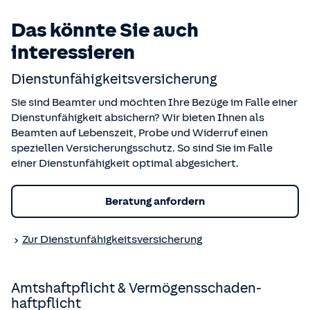
gegenseitig aufeinander achten und füreinander da sind,
Das könnte Sie auch
dann kann uns doch eigentlich nichts passieren, oder?”
Man kann sagen, Janna ist in ihrem Beruf goldrichtig.
interessieren
Dienstunfähigkeits­versicherung
Sie sind Beamter und möchten Ihre Bezüge im Falle einer
Dienstunfähigkeit absichern? Wir bieten Ihnen als
Beamten auf Lebenszeit, Probe und Widerruf einen
speziellen Versicherungsschutz. So sind Sie im Falle
einer Dienstunfähigkeit optimal abgesichert.
Beratung anfordern
Zur Dienstunfähigkeits­versicherung
Amts­haftpflicht & Vermögensschaden­
haftpflicht