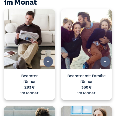
im Monat
DKV: BeihilfeMed BK30, BeihilfeMed BKF20,
BeihilfeMed BKH2 30, BeihilfeMed BKH2F 20,
BeihilfeMed BKH1, Beihilfen Extra BEX
Debeka: B 20K, B 30, WL 20K, WL 30, BC
Signal Iduna: EXKLUSIV-B 20V, EXKLUSIV-B 30,
EXKLUSIV-B-W 30, EXKLUSIV-B-W 20V, EXLUSIV-B-E
50
HUK-COBURG: B 501, BE2
Datenstand: Januar 2026
Beamter
Beamter mit Familie
für nur
für nur
293 €
330 €
im Monat
im Monat