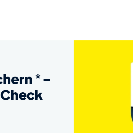
chern * –
-Check