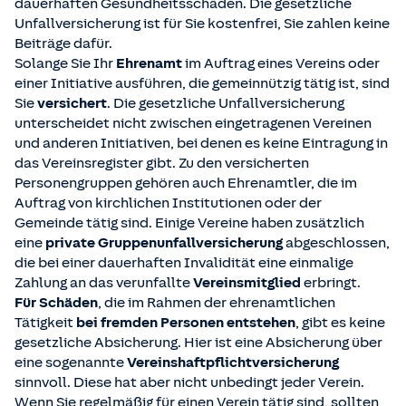
dauerhaften Gesundheitsschäden. Die gesetzliche
Unfallversicherung ist für Sie kostenfrei, Sie zahlen keine
Beiträge dafür.
Solange Sie Ihr
Ehrenamt
im Auftrag eines Vereins oder
einer Initiative ausführen, die gemeinnützig tätig ist, sind
Sie
versichert
. Die gesetzliche Unfallversicherung
unterscheidet nicht zwischen eingetragenen Vereinen
und anderen Initiativen, bei denen es keine Eintragung in
das Vereinsregister gibt. Zu den versicherten
Personengruppen gehören auch Ehrenamtler, die im
Auftrag von kirchlichen Institutionen oder der
Gemeinde tätig sind. Einige Vereine haben zusätzlich
eine
private Gruppenunfallversicherung
abgeschlossen,
die bei einer dauerhaften Invalidität eine einmalige
Zahlung an das verunfallte
Vereinsmitglied
erbringt.
Für Schäden
, die im Rahmen der ehrenamtlichen
Tätigkeit
bei fremden Personen entstehen
, gibt es keine
gesetzliche Absicherung. Hier ist eine Absicherung über
eine sogenannte
Vereinshaftpflichtversicherung
sinnvoll. Diese hat aber nicht unbedingt jeder Verein.
Wenn Sie regelmäßig für einen Verein tätig sind, sollten