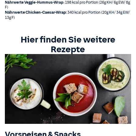
Nährwerte Veggie-Hummus-Wrap:
198 kcal pro Portion (26g KH/ 6g EW/ 8g
F)
Nährwerte Chicken-Caesar-Wrap:
340 kcal pro Portion (20g KH/ 34g EW/
13g F)
Hier finden Sie weitere
Rezepte
Vorspeisen & Snacks