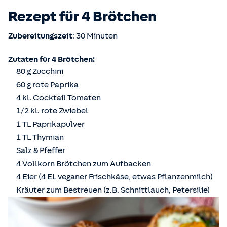
Rezept für 4 Brötchen
Zubereitungszeit
: 30 Minuten
Zutaten für 4 Brötchen:
80 g Zucchini
60 g rote Paprika
4 kl. Cocktail Tomaten
1/2 kl. rote Zwiebel
1 TL Paprikapulver
1 TL Thymian
Salz & Pfeffer
4 Vollkorn Brötchen zum Aufbacken
4 Eier (4 EL veganer Frischkäse, etwas Pflanzenmilch)
Kräuter zum Bestreuen (z.B. Schnittlauch, Petersilie)