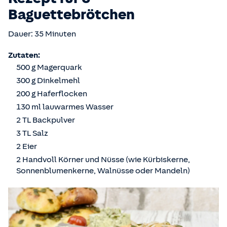
Baguettebrötchen
Dauer: 35 Minuten
Zutaten:
500 g Magerquark
300 g Dinkelmehl
200 g Haferflocken
130 ml lauwarmes Wasser
2 TL Backpulver
3 TL Salz
2 Eier
2 Handvoll Körner und Nüsse (wie Kürbiskerne,
Sonnenblumenkerne, Walnüsse oder Mandeln)