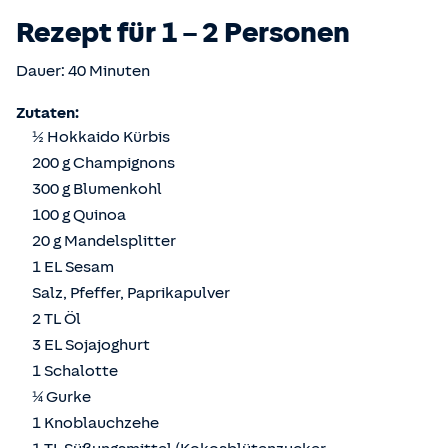
Rezept für 1 – 2 Personen
Dauer: 40 Minuten
Zutaten:
½ Hokkaido Kürbis
200 g Champignons
300 g Blumenkohl
100 g Quinoa
20 g Mandelsplitter
1 EL Sesam
Salz, Pfeffer, Paprikapulver
2 TL Öl
3 EL Sojajoghurt
1 Schalotte
¼ Gurke
1 Knoblauchzehe