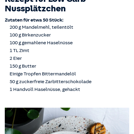
Nussplätzchen
Zutaten für etwa 50 Stück:
200 g Mandelmehl, teilentölt
100 g Birkenzucker
100 g gemahlene Haselnüsse
1 TL Zimt
2 Eier
150 g Butter
Einige Tropfen Bittermandelöl
50 g zuckerfreie Zarbitterschokolade
1 Handvoll Haselnüsse, gehackt