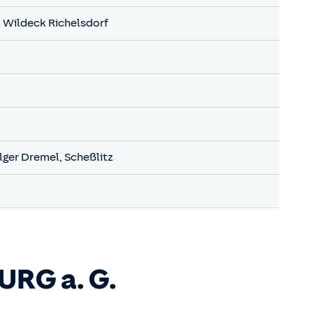
, Wildeck Richelsdorf
lger Dremel, Scheßlitz
BURG
a. G.