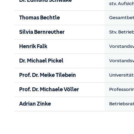
Dr. Edmund Schwake
stv.
Aufsic
Thomas Bechtle
Gesamtbetr
Silvia Bernreuther
Stv. Betri
Henrik Falk
Vorstandsvo
Dr. Michael Pickel
Vorstandsv
Prof. Dr. Meike Tilebein
Universität
Prof. Dr. Michaele Völler
Professorin
Adrian Zinke
Betriebsra