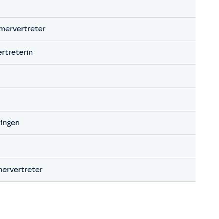
mervertreter
rtreterin
dingen
ervertreter